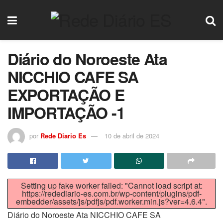
Diário do Noroeste Ata
NICCHIO CAFE SA
EXPORTAÇÃO E
IMPORTAÇÃO -1
por
Rede Diario Es
10 de abril de 2024
Setting up fake worker failed: "Cannot load script at:
https://redediario-es.com.br/wp-content/plugins/pdf-
embedder/assets/js/pdfjs/pdf.worker.min.js?ver=4.6.4".
Diário do Noroeste Ata NICCHIO CAFE SA