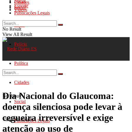
Social
Cidades
Esporte
Social
Videos
Publicações Legais
Geral
No Result
View All Result
Polícia
Política
Cidades
Dia Nacional do Glaucoma:
No Result
Social
doença silenciosa pode levar à
cegueira irreversível e exige
View All Result
Publicações Legais
atenção ao uso de