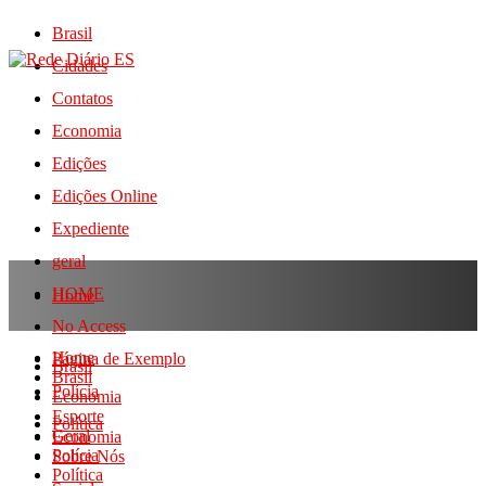
Brasil
Cidades
Contatos
Economia
Edições
Edições Online
Expediente
geral
HOME
Home
No Access
Home
Página de Exemplo
Brasil
Brasil
Polícia
Economia
Esporte
Política
Geral
Economia
Polícia
Sobre Nós
Política