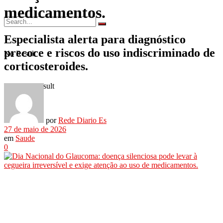
medicamentos.
Especialista alerta para diagnóstico
precoce e riscos do uso indiscriminado de
No Result
corticosteroides.
View All Result
por
Rede Diario Es
27 de maio de 2026
em
Saude
0