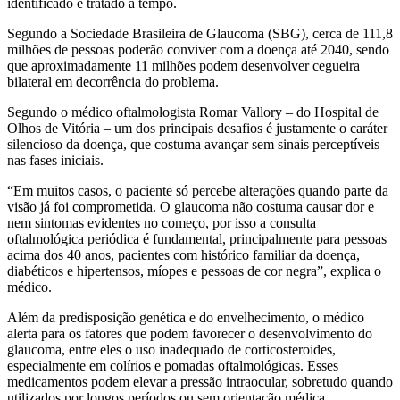
identificado e tratado a tempo.
Segundo a Sociedade Brasileira de Glaucoma (SBG), cerca de 111,8
milhões de pessoas poderão conviver com a doença até 2040, sendo
que aproximadamente 11 milhões podem desenvolver cegueira
bilateral em decorrência do problema.
Segundo o médico oftalmologista Romar Vallory – do Hospital de
Olhos de Vitória – um dos principais desafios é justamente o caráter
silencioso da doença, que costuma avançar sem sinais perceptíveis
nas fases iniciais.
“Em muitos casos, o paciente só percebe alterações quando parte da
visão já foi comprometida. O glaucoma não costuma causar dor e
nem sintomas evidentes no começo, por isso a consulta
oftalmológica periódica é fundamental, principalmente para pessoas
acima dos 40 anos, pacientes com histórico familiar da doença,
diabéticos e hipertensos, míopes e pessoas de cor negra”, explica o
médico.
Além da predisposição genética e do envelhecimento, o médico
alerta para os fatores que podem favorecer o desenvolvimento do
glaucoma, entre eles o uso inadequado de corticosteroides,
especialmente em colírios e pomadas oftalmológicas. Esses
medicamentos podem elevar a pressão intraocular, sobretudo quando
utilizados por longos períodos ou sem orientação médica.