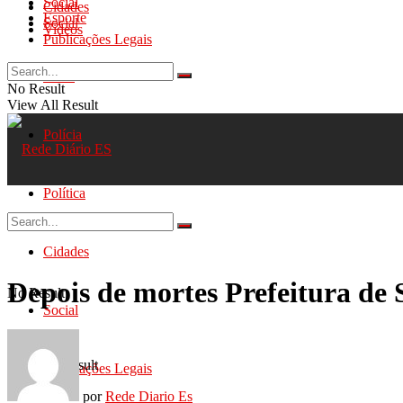
Social
Cidades
Esporte
Social
Videos
Publicações Legais
Geral
No Result
View All Result
Polícia
Política
Cidades
Depois de mortes Prefeitura de 
No Result
Social
View All Result
Publicações Legais
por
Rede Diario Es