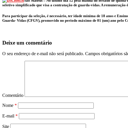
São Mateus
– No último dia 12 pela manhã do feriado de quinta-f
seletivo simplificado que visa a contratação de guarda-vidas. A remuneração é
Para participar da seleção, é necessário, ter idade mínima de 18 anos e Ens
Guarda- Vidas (CFGV), promovido no período máximo de 01 (um) ano pelo Co
Deixe um comentário
O seu endereço de e-mail não será publicado.
Campos obrigatórios s
Comentário
Nome
*
E-mail
*
Site