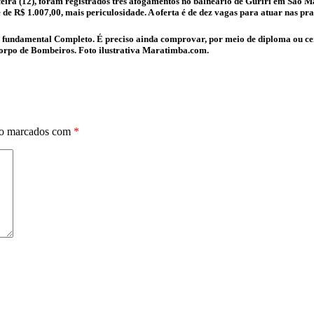
eira (12), foram registrados três afogamentos no balneário de Guriri em São Ma
 de R$ 1.007,00, mais periculosidade. A oferta é de dez vagas para atuar nas p
ino fundamental Completo. É preciso ainda comprovar, por meio de diploma ou c
rpo de Bombeiros. Foto ilustrativa Maratimba.com.
ão marcados com
*