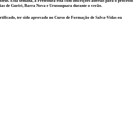
teus. Esta semana, a Prefeitura está com inscrições abertas para o processo
raias de Guriri, Barra Nova e Urussuquara durante o verão.
ertificado, ter sido aprovado no Curso de Formação de Salva-Vidas ou