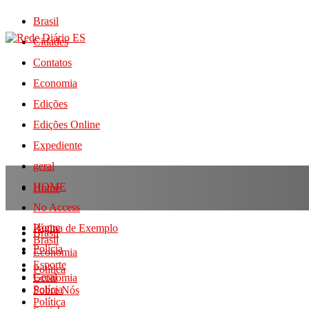
Brasil
Cidades
Contatos
Economia
Edições
Edições Online
Expediente
geral
HOME
Home
No Access
Home
Página de Exemplo
Brasil
Brasil
Polícia
Economia
Esporte
Política
Geral
Economia
Polícia
Sobre Nós
Política