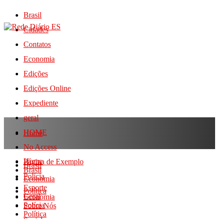
Brasil
Cidades
Contatos
Economia
Edições
Edições Online
Expediente
geral
HOME
Home
No Access
Home
Página de Exemplo
Brasil
Brasil
Polícia
Economia
Esporte
Política
Geral
Economia
Polícia
Sobre Nós
Política