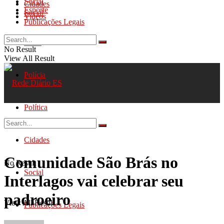
Social
Cidades
Esporte
Social
Videos
Publicações Legais
Geral
No Result
View All Result
Polícia
Política
Cidades
Comunidade São Brás no
No Result
Social
Interlagos vai celebrar seu
padroeiro
View All Result
Publicações Legais