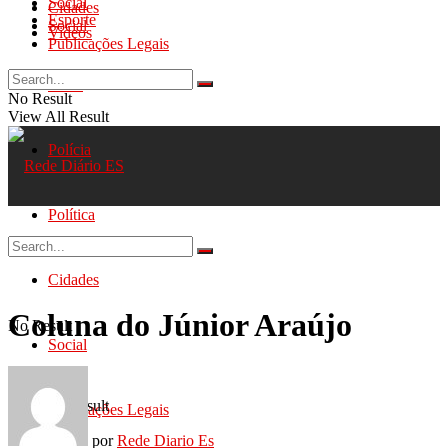
Social
Cidades
Esporte
Social
Videos
Publicações Legais
Geral
No Result
View All Result
Polícia
Política
Cidades
Coluna do Júnior Araújo
No Result
Social
View All Result
Publicações Legais
por
Rede Diario Es