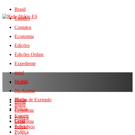
Brasil
Cidades
Contatos
Economia
Edições
Edições Online
Expediente
geral
HOME
Home
No Access
Home
Página de Exemplo
Brasil
Brasil
Polícia
Economia
Esporte
Política
Geral
Economia
Polícia
Sobre Nós
Política