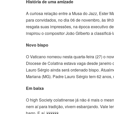
História de uma amizade
A curiosa relação entre a Musa do Jazz, Ester M
para convidados, no dia 06 de novembro, às 9h30
resgata suas impressões, na época executivo de
inspirou o compositor João Gilberto a classificá-
Novo bispo
O Vaticano nomeou nesta quarta-feira (27) o no
Diocese de Colatina estava vaga desde janeiro
Lauro Sérgio ainda será ordenado bispo. Atualm
Mariana (MG). Padre Lauro Sérgio tem 62 anos, n
Em baixa
O high Society colatinense já não é mais o mes
nem aí para tradição, vivem esbanjando. Vale lem
barro. E aí, kkkkkk…