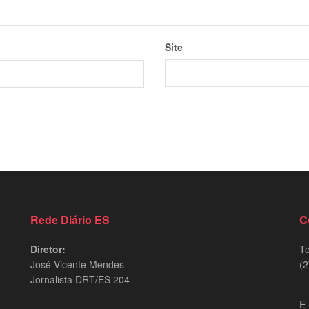
Site
Rede Diário ES
C
Diretor:
Te
José Vicente Mendes
(2
Jornalista DRT/ES 204
9
E-