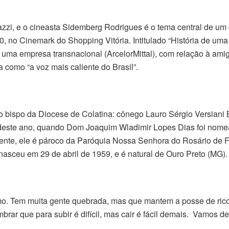
azzi, e o cineasta Sidemberg Rodrigues é o tema central de um
, no Cinemark do Shopping Vitória. Intitulado “História de um
 uma empresa transnacional (ArcelorMittal), com relação à ami
la como “a voz mais caliente do Brasil”.
vo bispo da Diocese de Colatina: cônego Lauro Sérgio Versiani
 deste ano, quando Dom Joaquim Wladimir Lopes Dias foi nome
ente, ele é pároco da Paróquia Nossa Senhora do Rosário de 
asceu em 29 de abril de 1959, e é natural de Ouro Preto (MG).
mo. Tem muita gente quebrada, mas que mantem a posse de ricos
brar que para subir é difícil, mas cair é fácil demais. Vamos 