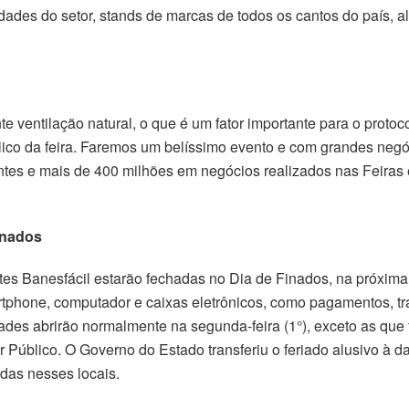
ades do setor, stands de marcas de todos os cantos do país, al
 ventilação natural, o que é um fator importante para o protoc
lico da feira. Faremos um belíssimo evento e com grandes negóc
tes e mais de 400 milhões em negócios realizados nas Feiras e
inados
s Banesfácil estarão fechadas no Dia de Finados, na próxima t
rtphone, computador e caixas eletrônicos, como pagamentos, tra
ades abrirão normalmente na segunda-feira (1°), exceto as que 
r Público. O Governo do Estado transferiu o feriado alusivo à 
adas nesses locais.