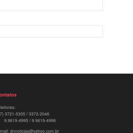
ontatos
lefones:
7) 3721-5305 / 3372-2046
.9619-4995 / 9.9619-4996
mail: dnnoticias@yahoo.com.br