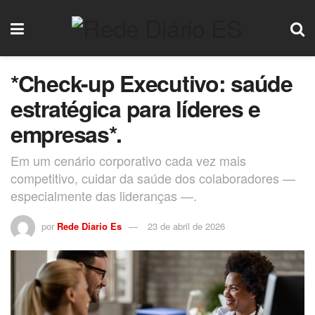
*Check-up Executivo: saúde
estratégica para líderes e
empresas*.
Em um cenário corporativo cada vez mais
competitivo, cuidar da saúde dos colaboradores —
especialmente das lideranças —.
por
Rede Diario Es
23 de abril de 2026