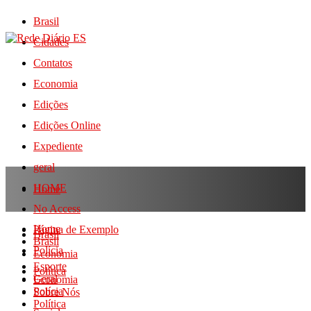
Brasil
Cidades
Contatos
Economia
Edições
Edições Online
Expediente
geral
HOME
Home
No Access
Home
Página de Exemplo
Brasil
Brasil
Polícia
Economia
Esporte
Política
Geral
Economia
Polícia
Sobre Nós
Política