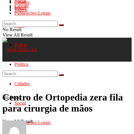
Social
Cidades
Esporte
Social
Videos
Publicações Legais
Geral
No Result
View All Result
Polícia
Política
Cidades
Centro de Ortopedia zera fila
No Result
Social
para cirurgia de mãos
View All Result
Publicações Legais