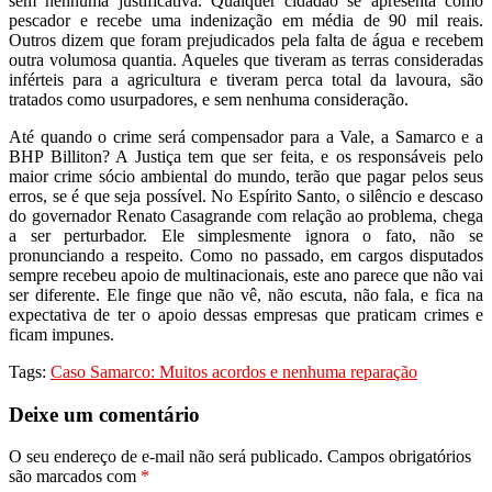
sem nenhuma justificativa. Qualquer cidadão se apresenta como
pescador e recebe uma indenização em média de 90 mil reais.
Outros dizem que foram prejudicados pela falta de água e recebem
outra volumosa quantia. Aqueles que tiveram as terras consideradas
inférteis para a agricultura e tiveram perca total da lavoura, são
tratados como usurpadores, e sem nenhuma consideração.
Até quando o crime será compensador para a Vale, a Samarco e a
BHP Billiton? A Justiça tem que ser feita, e os responsáveis pelo
maior crime sócio ambiental do mundo, terão que pagar pelos seus
erros, se é que seja possível. No Espírito Santo, o silêncio e descaso
do governador Renato Casagrande com relação ao problema, chega
a ser perturbador. Ele simplesmente ignora o fato, não se
pronunciando a respeito. Como no passado, em cargos disputados
sempre recebeu apoio de multinacionais, este ano parece que não vai
ser diferente. Ele finge que não vê, não escuta, não fala, e fica na
expectativa de ter o apoio dessas empresas que praticam crimes e
ficam impunes.
Tags:
Caso Samarco: Muitos acordos e nenhuma reparação
Deixe um comentário
O seu endereço de e-mail não será publicado.
Campos obrigatórios
são marcados com
*