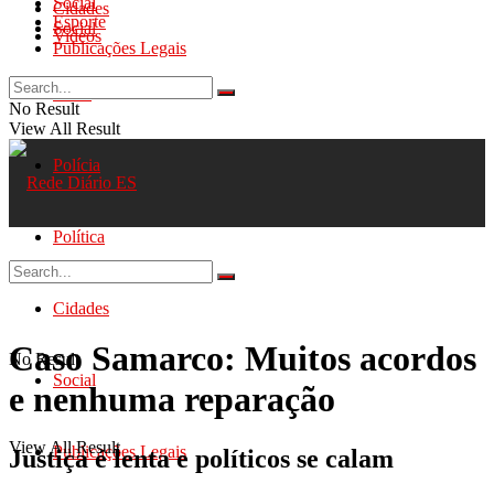
Social
Cidades
Esporte
Social
Videos
Publicações Legais
Geral
No Result
View All Result
Polícia
Política
Cidades
Caso Samarco: Muitos acordos
No Result
Social
e nenhuma reparação
View All Result
Publicações Legais
Justiça é lenta e políticos se calam