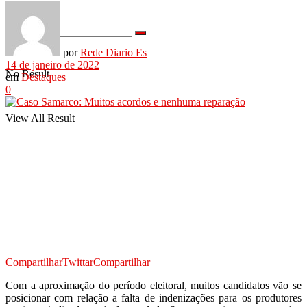
por
Rede Diario Es
14 de janeiro de 2022
No Result
em
Destaques
0
View All Result
Compartilhar
Twittar
Compartilhar
Com a aproximação do período eleitoral, muitos candidatos vão se
posicionar com relação a falta de indenizações para os produtores