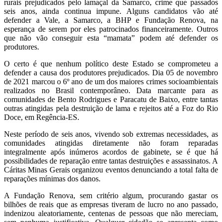
rurais prejudicados pelo lamaçal da Samarco, crime que passados
seis anos, ainda continua impune. Alguns candidatos vão até
defender a Vale, a Samarco, a BHP e Fundação Renova, na
esperança de serem por eles patrocinados financeiramente. Outros
que não vão conseguir esta “mamata” podem até defender os
produtores.
O certo é que nenhum político deste Estado se comprometeu a
defender a causa dos produtores prejudicados. Dia 05 de novembro
de 2021 marcou o 6º ano de um dos maiores crimes socioambientais
realizados no Brasil contemporâneo. Data marcante para as
comunidades de Bento Rodrigues e Paracatu de Baixo, entre tantas
outras atingidas pela destruição de lama e rejeitos até a Foz do Rio
Doce, em Regência-ES.
Neste período de seis anos, vivendo sob extremas necessidades, as
comunidades atingidas diretamente não foram reparadas
integralmente após inúmeros acordos de gabinete, se é que há
possibilidades de reparação entre tantas destruições e assassinatos. A
Cáritas Minas Gerais organizou eventos denunciando a total falta de
reparações mínimas dos danos.
A Fundação Renova, sem critério algum, procurando gastar os
bilhões de reais que as empresas tiveram de lucro no ano passado,
indenizou aleatoriamente, centenas de pessoas que não mereciam,