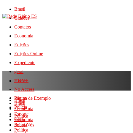
Brasil
Cidades
Contatos
Economia
Edições
Edições Online
Expediente
geral
HOME
Home
No Access
Home
Página de Exemplo
Brasil
Brasil
Polícia
Economia
Esporte
Política
Geral
Economia
Polícia
Sobre Nós
Política