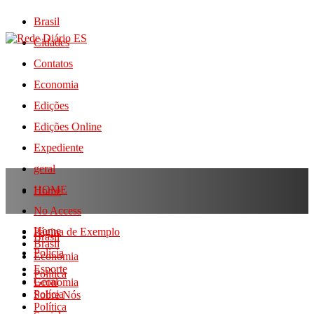
Brasil
Cidades
Contatos
Economia
Edições
Edições Online
Expediente
geral
HOME
Home
No Access
Home
Página de Exemplo
Brasil
Brasil
Polícia
Economia
Esporte
Política
Geral
Economia
Polícia
Sobre Nós
Política