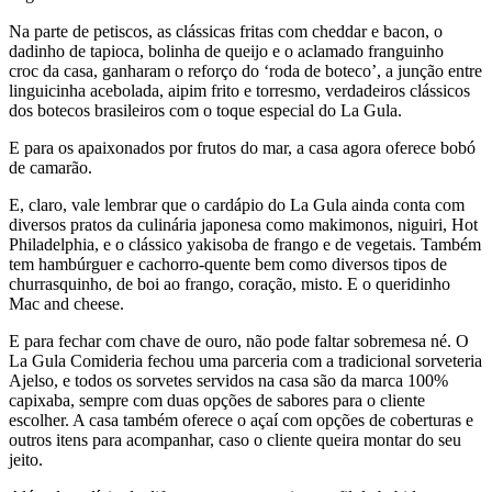
Na parte de petiscos, as clássicas fritas com cheddar e bacon, o
dadinho de tapioca, bolinha de queijo e o aclamado franguinho
croc da casa, ganharam o reforço do ‘roda de boteco’, a junção entre
linguicinha acebolada, aipim frito e torresmo, verdadeiros clássicos
dos botecos brasileiros com o toque especial do La Gula.
E para os apaixonados por frutos do mar, a casa agora oferece bobó
de camarão.
E, claro, vale lembrar que o cardápio do La Gula ainda conta com
diversos pratos da culinária japonesa como makimonos, niguiri, Hot
Philadelphia, e o clássico yakisoba de frango e de vegetais. Também
tem hambúrguer e cachorro-quente bem como diversos tipos de
churrasquinho, de boi ao frango, coração, misto. E o queridinho
Mac and cheese.
E para fechar com chave de ouro, não pode faltar sobremesa né. O
La Gula Comideria fechou uma parceria com a tradicional sorveteria
Ajelso, e todos os sorvetes servidos na casa são da marca 100%
capixaba, sempre com duas opções de sabores para o cliente
escolher. A casa também oferece o açaí com opções de coberturas e
outros itens para acompanhar, caso o cliente queira montar do seu
jeito.