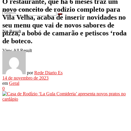
O restaurante, que há 6 meses traz um
novo conceito de rodízio completo para
Vila Velha, acaba de inserir novidades no
seu menu que vai de novos sabores de
No Result
pizza, a bobó de camarão e petiscos ‘roda
de boteco.
View All Result
por
Rede Diario Es
14 de novembro de 2023
em
Geral
0