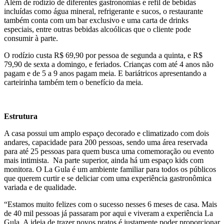
Além de rodízio de diferentes gastronomias e refil de bebidas
incluídas como água mineral, refrigerante e sucos, o restaurante
também conta com um bar exclusivo e uma carta de drinks
especiais, entre outras bebidas alcoólicas que o cliente pode
consumir à parte.
O rodízio custa R$ 69,90 por pessoa de segunda a quinta, e R$
79,90 de sexta a domingo, e feriados. Crianças com até 4 anos não
pagam e de 5 a 9 anos pagam meia. E bariátricos apresentando a
carteirinha também tem o benefício da meia.
Estrutura
A casa possui um amplo espaço decorado e climatizado com dois
andares, capacidade para 200 pessoas, sendo uma área reservada
para até 25 pessoas para quem busca uma comemoração ou evento
mais intimista. Na parte superior, ainda há um espaço kids com
monitora. O La Gula é um ambiente familiar para todos os públicos
que querem curtir e se deliciar com uma experiência gastronômica
variada e de qualidade.
“Estamos muito felizes com o sucesso nesses 6 meses de casa. Mais
de 40 mil pessoas já passaram por aqui e viveram a experiência La
Gula. A ideia de trazer novos pratos é justamente poder proporcionar