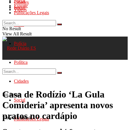
Social
Cidades
Esporte
Social
Videos
Publicações Legais
Geral
No Result
View All Result
Polícia
Política
Cidades
Casa de Rodízio ‘La Gula
No Result
Social
Comideria’ apresenta novos
pratos no cardápio
View All Result
Publicações Legais