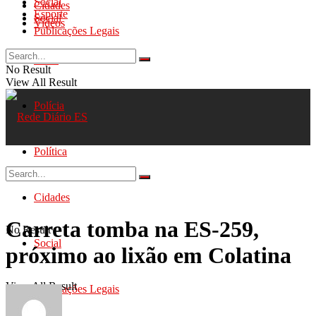
Social
Cidades
Esporte
Social
Videos
Publicações Legais
Geral
No Result
View All Result
Polícia
Política
Cidades
Carreta tomba na ES-259,
No Result
Social
próximo ao lixão em Colatina
View All Result
Publicações Legais