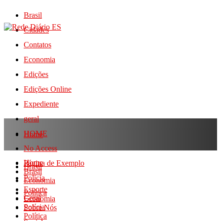
Brasil
Cidades
Contatos
Economia
Edições
Edições Online
Expediente
geral
HOME
Home
No Access
Home
Página de Exemplo
Brasil
Brasil
Polícia
Economia
Esporte
Política
Geral
Economia
Polícia
Sobre Nós
Política