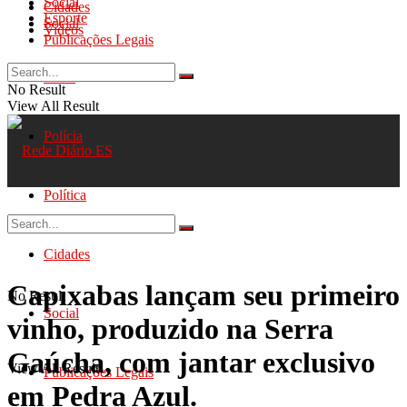
Social
Cidades
Esporte
Social
Videos
Publicações Legais
Geral
No Result
View All Result
Polícia
Política
Cidades
Capixabas lançam seu primeiro
No Result
Social
vinho, produzido na Serra
Gaúcha, com jantar exclusivo
View All Result
Publicações Legais
em Pedra Azul.