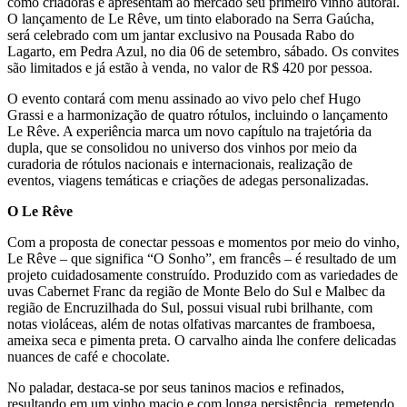
como criadoras e apresentam ao mercado seu primeiro vinho autoral.
O lançamento de Le Rêve, um tinto elaborado na Serra Gaúcha,
será celebrado com um jantar exclusivo na Pousada Rabo do
Lagarto, em Pedra Azul, no dia 06 de setembro, sábado. Os convites
são limitados e já estão à venda, no valor de R$ 420 por pessoa.
O evento contará com menu assinado ao vivo pelo chef Hugo
Grassi e a harmonização de quatro rótulos, incluindo o lançamento
Le Rêve. A experiência marca um novo capítulo na trajetória da
dupla, que se consolidou no universo dos vinhos por meio da
curadoria de rótulos nacionais e internacionais, realização de
eventos, viagens temáticas e criações de adegas personalizadas.
O Le Rêve
Com a proposta de conectar pessoas e momentos por meio do vinho,
Le Rêve – que significa “O Sonho”, em francês – é resultado de um
projeto cuidadosamente construído. Produzido com as variedades de
uvas Cabernet Franc da região de Monte Belo do Sul e Malbec da
região de Encruzilhada do Sul, possui visual rubi brilhante, com
notas violáceas, além de notas olfativas marcantes de framboesa,
ameixa seca e pimenta preta. O carvalho ainda lhe confere delicadas
nuances de café e chocolate.
No paladar, destaca-se por seus taninos macios e refinados,
resultando em um vinho macio e com longa persistência, remetendo