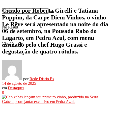
Criado por Roberta Girelli e Tatiana
Puppim, da Carpe Diem Vinhos, o vinho
Le Rêve será apresentado na noite do dia
No Result
06 de setembro, na Pousada Rabo do
Lagarto, em Pedra Azul, com menu
assinado pelo chef Hugo Grassi e
View All Result
degustação de quatro rótulos.
por
Rede Diario Es
14 de agosto de 2025
em
Destaques
0