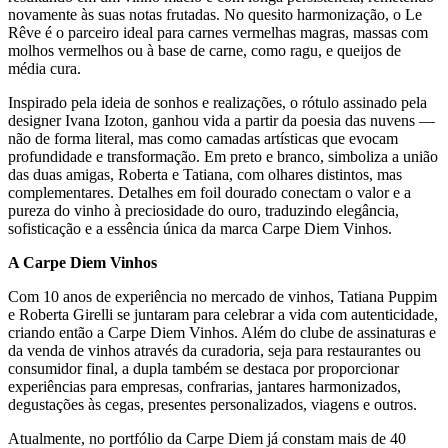
novamente às suas notas frutadas. No quesito harmonização, o Le
Rêve é o parceiro ideal para carnes vermelhas magras, massas com
molhos vermelhos ou à base de carne, como ragu, e queijos de
média cura.
Inspirado pela ideia de sonhos e realizações, o rótulo assinado pela
designer Ivana Izoton, ganhou vida a partir da poesia das nuvens —
não de forma literal, mas como camadas artísticas que evocam
profundidade e transformação. Em preto e branco, simboliza a união
das duas amigas, Roberta e Tatiana, com olhares distintos, mas
complementares. Detalhes em foil dourado conectam o valor e a
pureza do vinho à preciosidade do ouro, traduzindo elegância,
sofisticação e a essência única da marca Carpe Diem Vinhos.
A Carpe Diem Vinhos
Com 10 anos de experiência no mercado de vinhos, Tatiana Puppim
e Roberta Girelli se juntaram para celebrar a vida com autenticidade,
criando então a Carpe Diem Vinhos. Além do clube de assinaturas e
da venda de vinhos através da curadoria, seja para restaurantes ou
consumidor final, a dupla também se destaca por proporcionar
experiências para empresas, confrarias, jantares harmonizados,
degustações às cegas, presentes personalizados, viagens e outros.
Atualmente, no portfólio da Carpe Diem já constam mais de 40