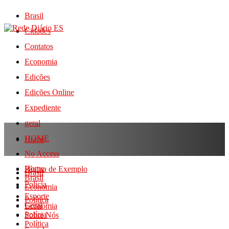
Brasil
Cidades
Contatos
Economia
Edições
Edições Online
Expediente
geral
HOME
Home
No Access
Home
Página de Exemplo
Brasil
Brasil
Polícia
Economia
Esporte
Política
Geral
Economia
Polícia
Sobre Nós
Política