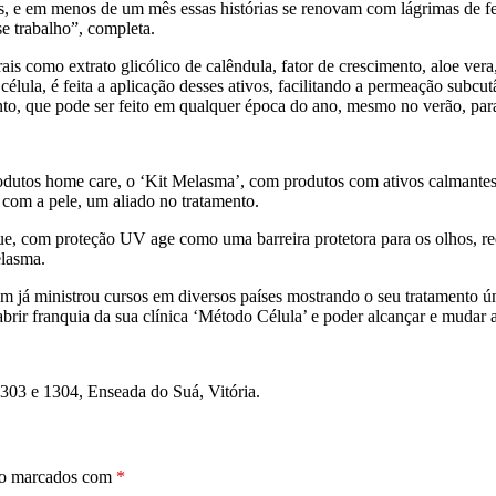
mas, e em menos de um mês essas histórias se renovam com lágrimas de f
se trabalho”, completa.
is como extrato glicólico de calêndula, fator de crescimento, aloe ver
 na célula, é feita a aplicação desses ativos, facilitando a permeação
to, que pode ser feito em qualquer época do ano, mesmo no verão, para
utos home care, o ‘Kit Melasma’, com produtos com ativos calmantes e
s com a pele, um aliado no tratamento.
ue, com proteção UV age como uma barreira protetora para os olhos, re
elasma.
 já ministrou cursos em diversos países mostrando o seu tratamento úni
rir franquia da sua clínica ‘Método Célula’ e poder alcançar e mudar a
303 e 1304, Enseada do Suá, Vitória.
ão marcados com
*