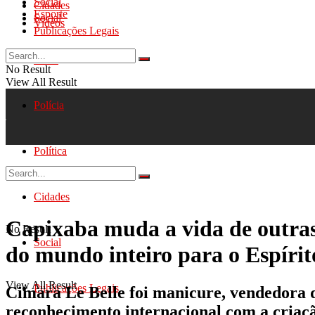
Social
Cidades
Esporte
Social
Videos
Publicações Legais
Geral
No Result
View All Result
Polícia
Política
Cidades
Capixaba muda a vida de outras
No Result
Social
do mundo inteiro para o Espírit
View All Result
Publicações Legais
Cimara Le Belle foi manicure, vendedora de
reconhecimento internacional com a criaç