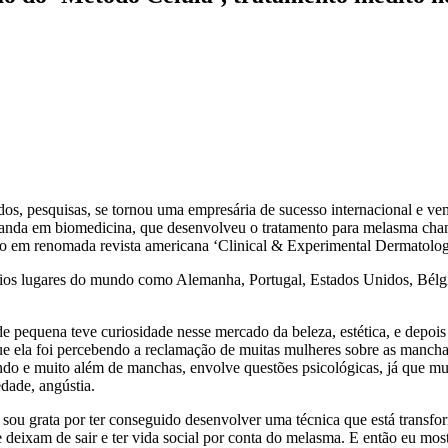
tudos, pesquisas, se tornou uma empresária de sucesso internacional e 
uanda em biomedicina, que desenvolveu o tratamento para melasma cham
ado em renomada revista americana ‘Clinical & Experimental Dermatolo
ios lugares do mundo como Alemanha, Portugal, Estados Unidos, Bélgica
de pequena teve curiosidade nesse mercado da beleza, estética, e depoi
que ela foi percebendo a reclamação de muitas mulheres sobre as manchas
o e muito além de manchas, envolve questões psicológicas, já que mu
edade, angústia.
sou grata por ter conseguido desenvolver uma técnica que está transf
 deixam de sair e ter vida social por conta do melasma. E então eu most