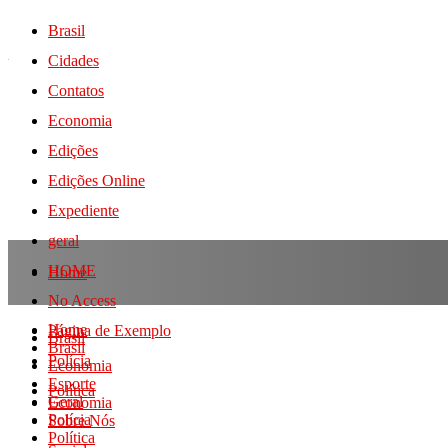
Brasil
Cidades
Contatos
Economia
Edições
Edições Online
Expediente
geral
HOME
Home
No Access
Home
Página de Exemplo
Brasil
Brasil
Polícia
Economia
Esporte
Política
Geral
Economia
Polícia
Sobre Nós
Política