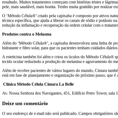
resultado. Muitos tratamentos começam com histórias tristes e lágri
pele, mais saudável, mais bonita. Tenho muita gratidão por realizar es
O ‘Método Célula®’ criado pela capixaba é composto por ativos natura
técnica específica, que ajuda a liberar os canais de sódio e potássio
redução da inflamação e recuperação da ordem celular com o tratamen
Produtos contra o Melasma
Além do ‘Método Célula®’, a capixaba desenvolveu uma linha de prod
hidratante e filtro solar, para que os pacientes tenham cuidados diário
A esteticista também foi além e criou os óculos do Método Célula® q
tecido ocular reduzindo a produção de melanina e agravamento do m
Além de receber pacientes de vários lugares do mundo, Cimara também
está em fase de planejamento e organização do próximo passo, que é ab
Clínica Método Célula Cimara La Belle
Av. Nossa Senhora dos Navegantes, 451, Edifício Petro Tower, sala 1
Deixe um comentário
O seu endereço de e-mail não será publicado.
Campos obrigatórios s