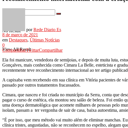
por
Rede Diario Es
No Result
8 de março de 2021
em
Destaques
,
Últimas Notícias
0
View All Result
Compartilhar
Twittar
Compartilhar
Ela foi manicure, vendedora de semijoias, e depois de muita luta, es
Gonçalves, mais conhecida como Cimara La Belle, esteticista e grad
recentemente teve reconhecimento internacional ao ter artigo public
A capixaba vem recebendo em sua clínica em Vitória pacientes de vár
passado por outros tratamentos fracassados.
Cimara, que nasceu e foi criada no município da Serra, conta que des
pagar o curso de estética, ela montou seu salão de beleza. Foi então 
uma doença dermatológica que acomete milhares de pessoas pelo mund
isolam, passam a ter vergonha de sair de casa, baixa autoestima, ansi
“É por isso, que meu método vai muito além de eliminar manchas. Eu 
clínica tristes, angustiadas, não se reconhecem no espelho, alegam que