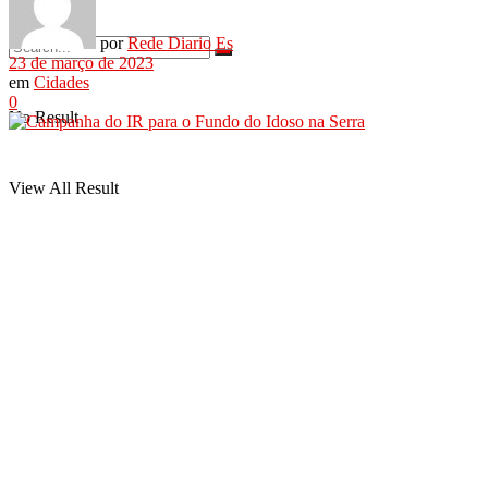
por
Rede Diario Es
23 de março de 2023
em
Cidades
0
No Result
View All Result