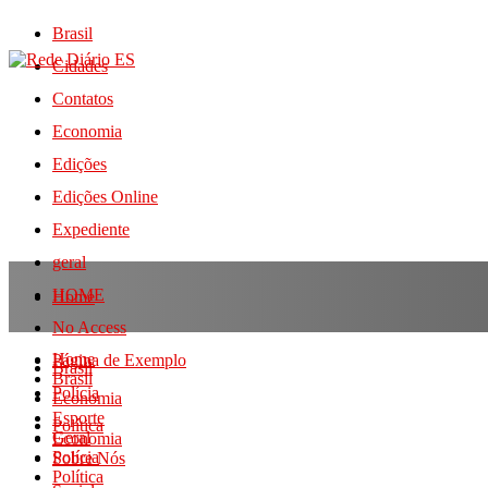
Brasil
Cidades
Contatos
Economia
Edições
Edições Online
Expediente
geral
HOME
Home
No Access
Home
Página de Exemplo
Brasil
Brasil
Polícia
Economia
Esporte
Política
Geral
Economia
Polícia
Sobre Nós
Política