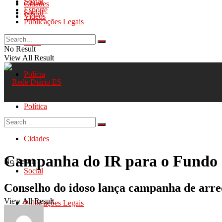
Social
Cidades
Esporte
Social
Videos
Publicações Legais
Geral
No Result
View All Result
Polícia
Política
Cidades
Campanha do IR para o Fundo d
No Result
Social
Conselho do idoso lança campanha de arre
View All Result
Publicações Legais