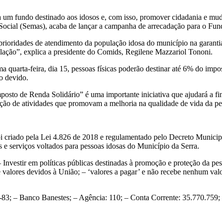
a um fundo destinado aos idosos e, com isso, promover cidadania e mu
a Social (Semas), acaba de lançar a campanha de arrecadação para o Fu
prioridades de atendimento da população idosa do município na garanti
ulação”, explica a presidente do Comids, Regilene Mazzariol Tononi.
ma quarta-feira, dia 15, pessoas físicas poderão destinar até 6% do impo
o devido.
posto de Renda Solidário” é uma importante iniciativa que ajudará a fin
ação de atividades que promovam a melhoria na qualidade de vida da pe
i criado pela Lei 4.826 de 2018 e regulamentado pelo Decreto Municipa
 e serviços voltados para pessoas idosas do Município da Serra.
– Investir em políticas públicas destinadas à promoção e proteção da pe
valores devidos à União; – ‘valores a pagar’ e não recebe nenhum valor
3; – Banco Banestes; – Agência: 110; – Conta Corrente: 35.770.759; 