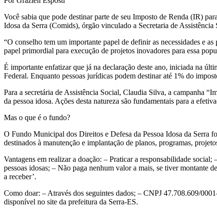
Por Grazieli Esposti
Você sabia que pode destinar parte de seu Imposto de Renda (IR) par
Idosa da Serra (Comids), órgão vinculado a Secretaria de Assistênci
“O conselho tem um importante papel de definir as necessidades e as 
papel primordial para execução de projetos inovadores para essa pop
É importante enfatizar que já na declaração deste ano, iniciada na últi
Federal. Enquanto pessoas jurídicas podem destinar até 1% do impost
Para a secretária de Assistência Social, Claudia Silva, a campanha “Im
da pessoa idosa. Ações desta natureza são fundamentais para a efetiv
Mas o que é o fundo?
O Fundo Municipal dos Direitos e Defesa da Pessoa Idosa da Serra fo
destinados à manutenção e implantação de planos, programas, projetos
Vantagens em realizar a doação: – Praticar a responsabilidade social; 
pessoas idosas; – Não paga nenhum valor a mais, se tiver montante de 
a receber’.
Como doar: – Através dos seguintes dados; – CNPJ 47.708.609/0001-8
disponível no site da prefeitura da Serra-ES.