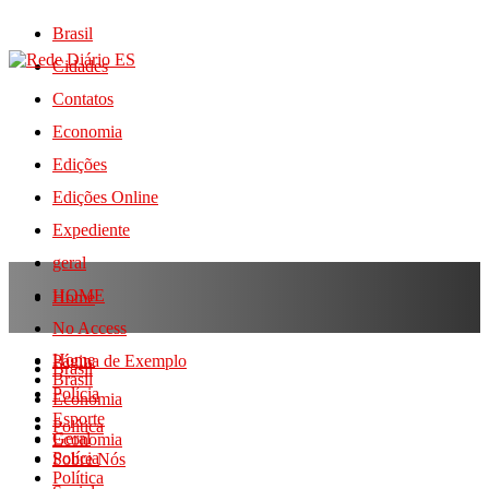
Brasil
Cidades
Contatos
Economia
Edições
Edições Online
Expediente
geral
HOME
Home
No Access
Home
Página de Exemplo
Brasil
Brasil
Polícia
Economia
Esporte
Política
Geral
Economia
Polícia
Sobre Nós
Política