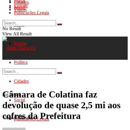
Social
Cidades
Esporte
Social
Videos
Publicações Legais
Geral
No Result
View All Result
Polícia
Política
Cidades
Câmara de Colatina faz
No Result
Social
devolução de quase 2,5 mi aos
cofres da Prefeitura
View All Result
Publicações Legais