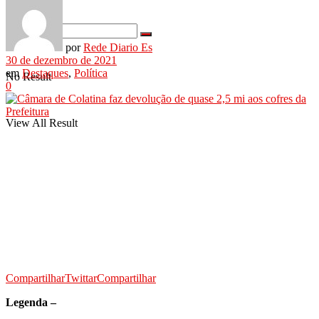
por
Rede Diario Es
30 de dezembro de 2021
em
Destaques
,
Política
No Result
0
View All Result
Compartilhar
Twittar
Compartilhar
Legenda –