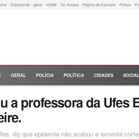
line
Expediente
geral
HOME
No Access
Página de Exemplo
Polícia
Po
E
GERAL
POLÍCIA
POLÍTICA
CIDADES
SOCIA
a professora da Ufes E
ire.
Ufes, diz que epidemia não acabou e lamenta corte