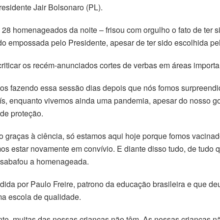
esidente Jair Bolsonaro (PL).
28 homenageados da noite – frisou com orgulho o fato de ter si
do empossada pelo Presidente, apesar de ter sido escolhida p
riticar os recém-anunciados cortes de verbas em áreas importan
s fazendo essa sessão dias depois que nós fomos surpreendid
ís, enquanto vivemos ainda uma pandemia, apesar do nosso gove
de proteção.
 graças à ciência, só estamos aqui hoje porque fomos vacinado
s estar novamente em convívio. E diante disso tudo, de tudo q
 desabafou a homenageada.
endida por Paulo Freire, patrono da educação brasileira e que 
ma escola de qualidade.
mente, muitas das nossas crianças não têm. As nossas crianças 