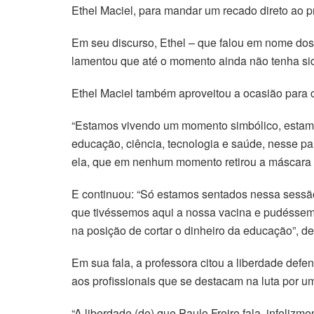
Ethel Maciel, para mandar um recado direto ao pr
Em seu discurso, Ethel – que falou em nome dos 
lamentou que até o momento ainda não tenha si
Ethel Maciel também aproveitou a ocasião para c
“Estamos vivendo um momento simbólico, estamo
educação, ciência, tecnologia e saúde, nesse pa
ela, que em nenhum momento retirou a máscara 
E continuou: “Só estamos sentados nessa sessão
que tivéssemos aqui a nossa vacina e pudéssemo
na posição de cortar o dinheiro da educação”,
Em sua fala, a professora citou a liberdade def
aos profissionais que se destacam na luta por u
“A liberdade (de) que Paulo Freire fala, infeliz