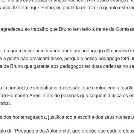
ocês fizeram aqui. Então, eu gostaria de dizer o quanto este m
agradeceu ao trabalho que Bruno tem feito à frente da Comissã
ou, eu quero viver num mundo onde um pedagogo não precise te
 a gente não precisará disso, porque o nosso pedagogo terá um 
a de Bruno que garante aos pedagogos ter duas cadeiras no ser
 a importância e simbolismo da sessão, que contou com a partic
gado Humberto Aires, além de pessoas que seguem à risca os e
dial.
eitos dos homenageados, justificando a escolha dos seus nomes
, gosto de ‘Pedagogia da Autonomia’, que propõe que cada profess