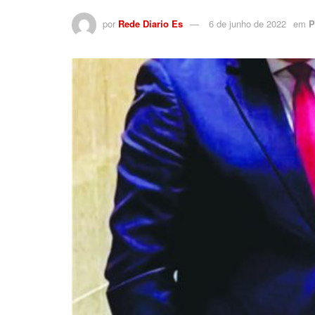
por
Rede Diario Es
6 de junho de 2022
em
P