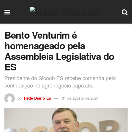
Bento Venturim é
homenageado pela
Assembleia Legislativa do
ES
Presidente do Sicoob ES recebe comenda pela
contribuição no agronegócio capixaba
por
Rede Diario Es
31 de agosto de 2021