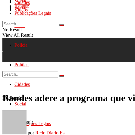
Social
Cidades
Esporte
Social
Videos
Publicações Legais
Geral
No Result
View All Result
Polícia
Política
Cidades
Bandes adere a programa que vi
No Result
Social
View All Result
Publicações Legais
por
Rede Diario Es