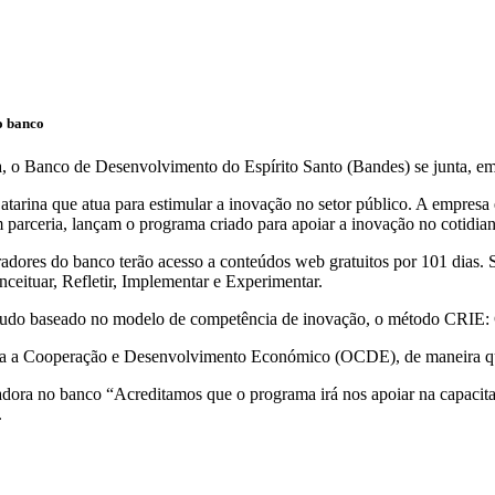
o banco
 o Banco de Desenvolvimento do Espírito Santo (Bandes) se junta, em
tarina que atua para estimular a inovação no setor público. A empresa
 parceria, lançam o programa criado para apoiar a inovação no cotidia
ores do banco terão acesso a conteúdos web gratuitos por 101 dias. S
ituar, Refletir, Implementar e Experimentar.
 tudo baseado no modelo de competência de inovação, o método CRIE: C
ra a Cooperação e Desenvolvimento Económico (OCDE), de maneira que a
vadora no banco “Acreditamos que o programa irá nos apoiar na capacit
.