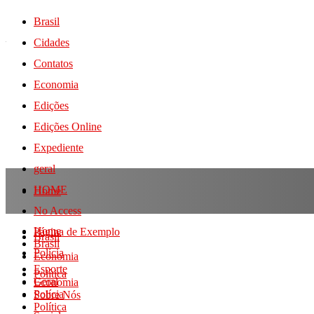
Brasil
Cidades
Contatos
Economia
Edições
Edições Online
Expediente
geral
HOME
Home
No Access
Home
Página de Exemplo
Brasil
Brasil
Polícia
Economia
Esporte
Política
Geral
Economia
Polícia
Sobre Nós
Política