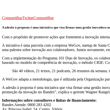
Compartilhar
Twittar
Compartilhar
A adesão à proposta é uma iniciativa que visa firmar uma gestão inovadora n
Com o propósito de promover ações que fomentem a inovação interna,
A iniciativa é uma parceria com a empresa WeGov, startup de Santa Ca
uma palestra sobre inovação aos colaboradores. Juntos novamente, em
Com a implementação do Programa 101 Dias de Inovação, os colaborad
baseado no modelo de competência de inovação, o método CRIE: Conce
São 40 vídeos, 21 textos, 21 podcasts, 26 resumos da semana,
A WeGov adapta a metodologia, que é utilizada pela Organização pa
A adesão à proposta é uma iniciativa que visa firmar uma gestão ino
promoção da inovação no Bandes”, explica o gerente Wagner Rangel
Informações sobre consultores e linhas de financiamento:
Bandes Atende: 0800 283 4202
Av. Princesa Isabel, 54, Centro, Vitória