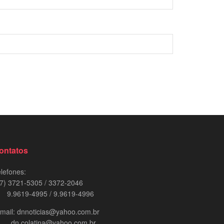
ontatos
lefones:
7) 3721-5305 / 3372-2046
.9619-4995 / 9.9619-4996
mail: dnnoticias@yahoo.com.br
n.colatina@yahoo.com.br