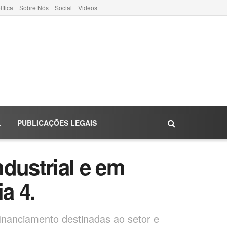
lítica
Sobre Nós
Social
Videos
L
PUBLICAÇÕES LEGAIS
dustrial e em
a 4.
inanciamento destinadas ao setor e