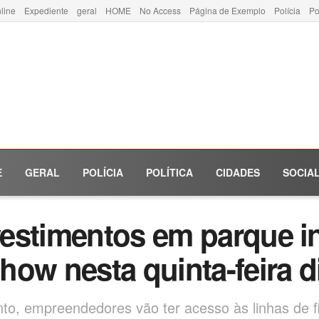
line
Expediente
geral
HOME
No Access
Página de Exemplo
Polícia
Po
E
GERAL
POLÍCIA
POLÍTICA
CIDADES
SOCIA
estimentos em parque in
ow nesta quinta-feira di
o, empreendedores vão ter acesso às linhas de f