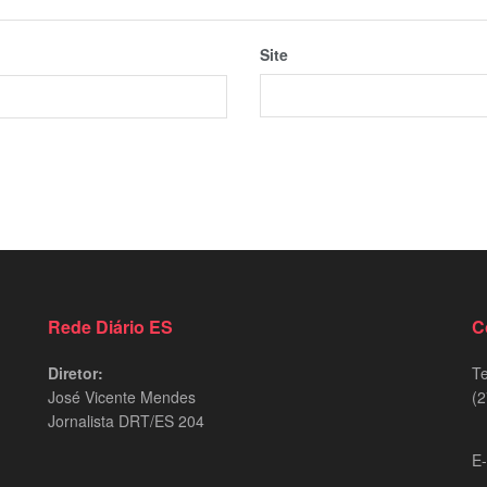
Site
Rede Diário ES
C
Diretor:
Te
José Vicente Mendes
(2
Jornalista DRT/ES 204
9
E-
d