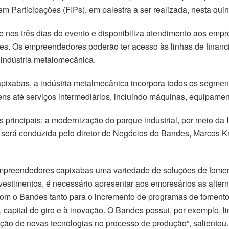
Participações (FIPs), em palestra a ser realizada, nesta quinta
 nos três dias do evento e disponibiliza atendimento aos empr
ões. Os empreendedores poderão ter acesso às linhas de financ
 indústria metalomecânica.
pixabas, a indústria metalmecânica incorpora todos os segmen
s até serviços intermediários, incluindo máquinas, equipamento
principais: a modernização do parque industrial, por meio da I
 será conduzida pelo diretor de Negócios do Bandes, Marcos Kn
empreendedores capixabas uma variedade de soluções de fomen
stimentos, é necessário apresentar aos empresários as alter
om o Bandes tanto para o incremento de programas de fomento 
 capital de giro e à inovação. O Bandes possui, por exemplo, 
ção de novas tecnologias no processo de produção”, salientou.