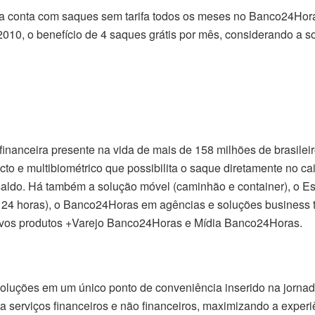
sica conta com saques sem tarifa todos os meses no Banco24Hor
2010, o benefício de 4 saques grátis por mês, considerando a 
anceira presente na vida de mais de 158 milhões de brasileiro
cto e multibiométrico que possibilita o saque diretamente no c
e saldo. Há também a solução móvel (caminhão e container), o 
24 horas), o Banco24Horas em agências e soluções business to
ctivos produtos +Varejo Banco24Horas e Mídia Banco24Horas.
soluções em um único ponto de conveniência inserido na jornad
 serviços financeiros e não financeiros, maximizando a experiê