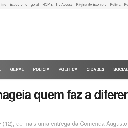
line
Expediente
geral
HOME
No Access
Página de Exemplo
Polícia
Po
E
GERAL
POLÍCIA
POLÍTICA
CIDADES
SOCIA
geia quem faz a difere
oje (12), de mais uma entrega da Comenda Augusto