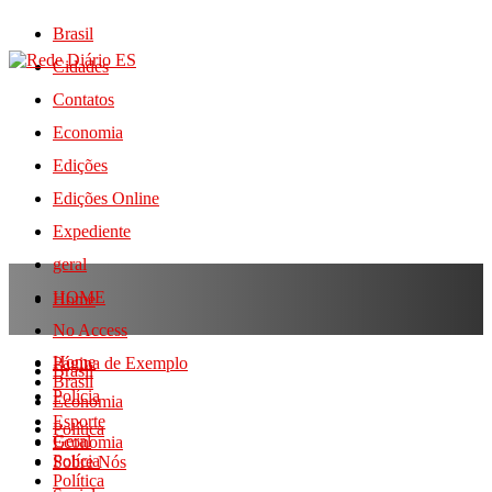
Brasil
Cidades
Contatos
Economia
Edições
Edições Online
Expediente
geral
HOME
Home
No Access
Home
Página de Exemplo
Brasil
Brasil
Polícia
Economia
Esporte
Política
Geral
Economia
Polícia
Sobre Nós
Política