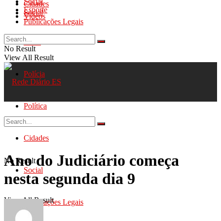
Social
Cidades
Esporte
Social
Videos
Publicações Legais
Geral
No Result
View All Result
Polícia
Política
Cidades
Ano do Judiciário começa
No Result
Social
nesta segunda dia 9
View All Result
Publicações Legais