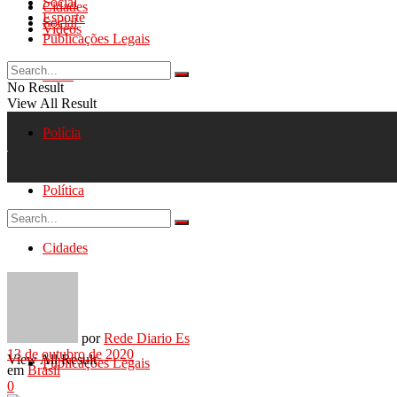
Social
Cidades
Esporte
Social
Videos
Publicações Legais
Geral
No Result
View All Result
Polícia
Política
Cidades
No Result
Social
por
Rede Diario Es
13 de outubro de 2020
View All Result
Publicações Legais
em
Brasil
0