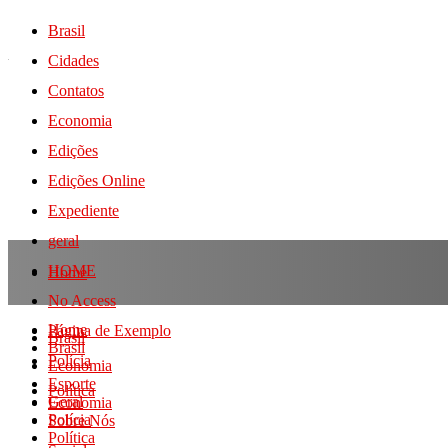
Brasil
Cidades
Contatos
Economia
Edições
Edições Online
Expediente
geral
HOME
Home
No Access
Home
Página de Exemplo
Brasil
Brasil
Polícia
Economia
Esporte
Política
Geral
Economia
Polícia
Sobre Nós
Política