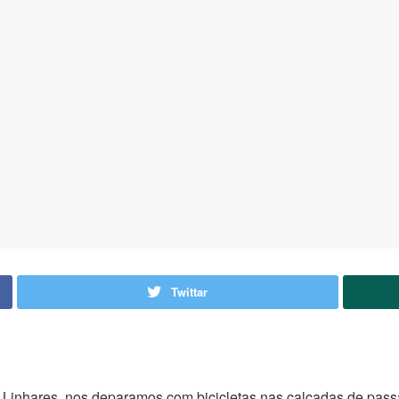
Twittar
 Linhares, nos deparamos com bicicletas nas calçadas de pass