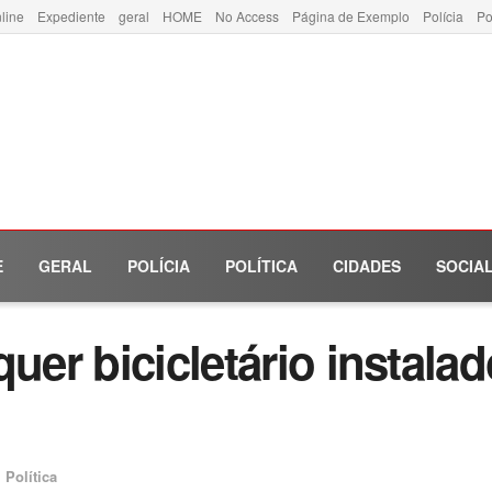
line
Expediente
geral
HOME
No Access
Página de Exemplo
Polícia
Po
E
GERAL
POLÍCIA
POLÍTICA
CIDADES
SOCIA
quer bicicletário instala
m
Política